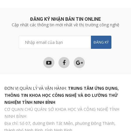
ĐĂNG KÝ NHẬN BẢN TIN ONLINE
Cập nhật các thông tin mới nhất về thị trường công nghệ
ĐĂNG KÝ
ĐƠN VỊ QUẢN LÝ VÀ VẬN HÀNH:
TRUNG TÂM ỨNG DỤNG,
THÔNG TIN KHOA HỌC CÔNG NGHỆ VÀ ĐO LƯỜNG THỬ
NGHIỆM TỈNH NINH BÌNH
CƠ QUAN CHỦ QUẢN: SỞ KHOA HỌC VÀ CÔNG NGHỆ TỈNH
NINH BÌNH
Địa chỉ: Số 07, đường Đinh Tất Miễn, phường Đông Thành,
thành phố Ninh Bình, tỉnh Ninh Bình