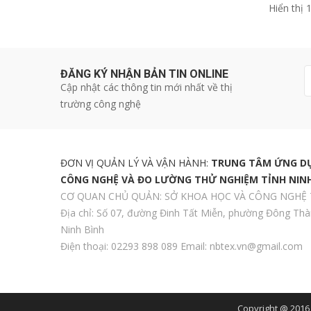
Hiển thị 
ĐĂNG KÝ NHẬN BẢN TIN ONLINE
Cập nhật các thông tin mới nhất về thị
trường công nghệ
ĐƠN VỊ QUẢN LÝ VÀ VẬN HÀNH:
TRUNG TÂM ỨNG DỤ
CÔNG NGHỆ VÀ ĐO LƯỜNG THỬ NGHIỆM TỈNH NINH
CƠ QUAN CHỦ QUẢN: SỞ KHOA HỌC VÀ CÔNG NGHỆ 
Địa chỉ: Số 07, đường Đinh Tất Miễn, phường Đông Thà
Ninh Bình
Điện thoại:
0
229
3 898 089
Email: nbtex.vn@gmail.com
Copyright @ 2016 