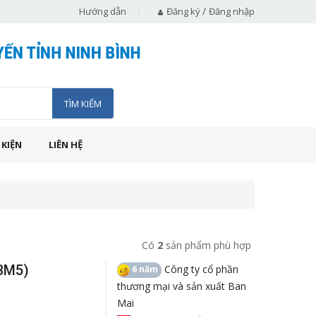
/
Hướng dẫn
Đăng ký
Đăng nhập
TÌM KIẾM
 KIỆN
LIÊN HỆ
Có
2
sản phẩm phù hợp
(BM5)
Công ty cổ phần
6 năm
thương mại và sản xuất Ban
Mai