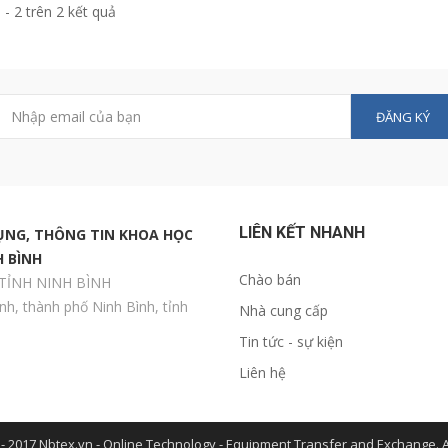
1 - 2 trên 2 kết quả
ĐĂNG KÝ
LIÊN KẾT NHANH
NG, THÔNG TIN KHOA HỌC
 BÌNH
Chào bán
TỈNH NINH BÌNH
nh, thành phố Ninh Bình, tỉnh
Nhà cung cấp
Tin tức - sự kiện
Liên hệ
- 2017 Nbtex.vn - Online Technology - Equipment Transfer and Exchange. Al