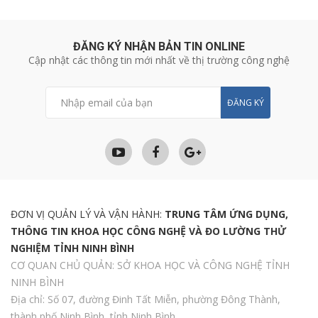
ĐĂNG KÝ NHẬN BẢN TIN ONLINE
Cập nhật các thông tin mới nhất về thị trường công nghệ
ĐĂNG KÝ
ĐƠN VỊ QUẢN LÝ VÀ VẬN HÀNH:
TRUNG TÂM ỨNG DỤNG,
THÔNG TIN KHOA HỌC CÔNG NGHỆ VÀ ĐO LƯỜNG THỬ
NGHIỆM TỈNH NINH BÌNH
CƠ QUAN CHỦ QUẢN: SỞ KHOA HỌC VÀ CÔNG NGHỆ TỈNH
NINH BÌNH
Địa chỉ: Số 07, đường Đinh Tất Miễn, phường Đông Thành,
thành phố Ninh Bình, tỉnh Ninh Bình