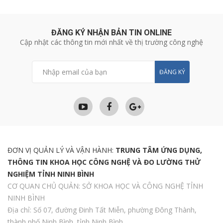
ĐĂNG KÝ NHẬN BẢN TIN ONLINE
Cập nhật các thông tin mới nhất về thị trường công nghệ
ĐĂNG KÝ
ĐƠN VỊ QUẢN LÝ VÀ VẬN HÀNH:
TRUNG TÂM ỨNG DỤNG,
THÔNG TIN KHOA HỌC CÔNG NGHỆ VÀ ĐO LƯỜNG THỬ
NGHIỆM TỈNH NINH BÌNH
CƠ QUAN CHỦ QUẢN: SỞ KHOA HỌC VÀ CÔNG NGHỆ TỈNH
NINH BÌNH
Địa chỉ: Số 07, đường Đinh Tất Miễn, phường Đông Thành,
thành phố Ninh Bình, tỉnh Ninh Bình