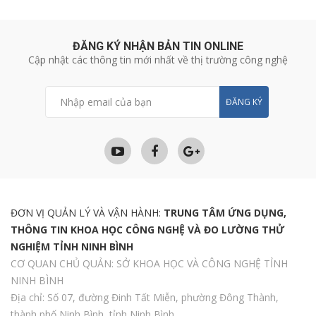
ĐĂNG KÝ NHẬN BẢN TIN ONLINE
Cập nhật các thông tin mới nhất về thị trường công nghệ
ĐĂNG KÝ
ĐƠN VỊ QUẢN LÝ VÀ VẬN HÀNH:
TRUNG TÂM ỨNG DỤNG,
THÔNG TIN KHOA HỌC CÔNG NGHỆ VÀ ĐO LƯỜNG THỬ
NGHIỆM TỈNH NINH BÌNH
CƠ QUAN CHỦ QUẢN: SỞ KHOA HỌC VÀ CÔNG NGHỆ TỈNH
NINH BÌNH
Địa chỉ: Số 07, đường Đinh Tất Miễn, phường Đông Thành,
thành phố Ninh Bình, tỉnh Ninh Bình